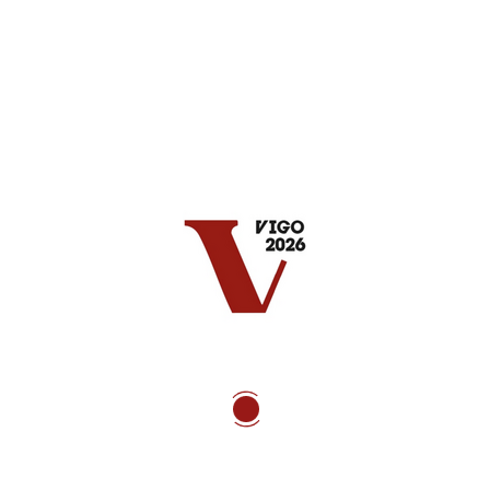
Ibáñez Fernández, José
Farmacéutico comunitario en Viladecans (Barcelona).
Graduado en Dietética y Nutrición.
MBA ESADE.
Expresidente de SEFAC.
Organizado por
Menú rápido