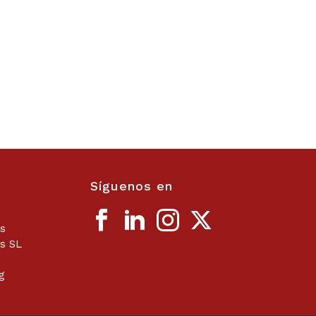
Síguenos en
os
s SL
g