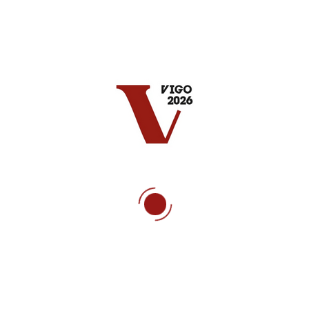
que figuran en tu perfil de socio
accediendo con tu usuario y contraseña
habituales. Por favor, comprueba que tus
datos son correctos y están actualizados,
y si no modifícalos (solo te llevará unos
minutos). Una vez guardados accederás
directamente a la inscripción al congreso
SI NO ERES SOCIO O USUARIO DE
SEFAC
Para formalizar tu inscripción al Congreso
SEFAC deberás cumplimentar previamente
los apartados que figuran en el formulario.
La cuota de inscripción